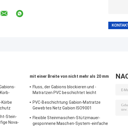
NA
mit einer Breite von nicht mehr als 20 mm
Gabions-
Fluss, der Gabions blockieren und -
Korb-
Matratzen PVC beschichtet leicht
zusammengebaut
-Körbe
PVC-Beschichtung Gabion-Matratze
Schutz
Gewebtes Netz Gabion ISO9001
zugelassener Abhangschutz Gabion-
ht-Stein-
Flexible Steinmaschen-Stützmauer-
Körbe Matratze
fige Nova-
gesponnene Maschen-System-einfache