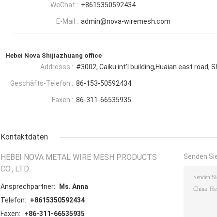
WeChat :
+8615350592434
E-Mail :
admin@nova-wiremesh.com
Hebei Nova Shijiazhuang office
Addresss :
#3002, Caiku int'l building,Huaian east road, S
Geschäfts-Telefon :
86-153-50592434
Faxen :
86-311-66535935
Kontaktdaten
HEBEI NOVA METAL WIRE MESH PRODUCTS
Senden Sie
CO., LTD.
Ansprechpartner:
Ms. Anna
Telefon:
+8615350592434
Faxen:
+86-311-66535935