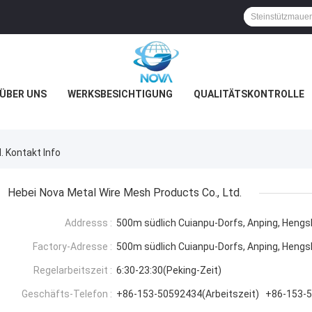
ÜBER UNS
WERKSBESICHTIGUNG
QUALITÄTSKONTROLLE
. Kontakt Info
Hebei Nova Metal Wire Mesh Products Co., Ltd.
Addresss :
500m südlich Cuianpu-Dorfs, Anping, Hengsh
Factory-Adresse :
500m südlich Cuianpu-Dorfs, Anping, Hengsh
Regelarbeitszeit :
6:30-23:30(Peking-Zeit)
Geschäfts-Telefon :
+86-153-50592434(Arbeitszeit) +86-153-50