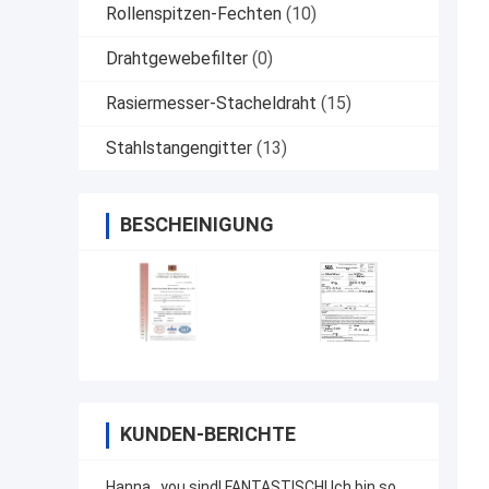
Rollenspitzen-Fechten
(10)
Drahtgewebefilter
(0)
Rasiermesser-Stacheldraht
(15)
Stahlstangengitter
(13)
BESCHEINIGUNG
KUNDEN-BERICHTE
Hanna. .you sind! FANTASTISCH! Ich bin so