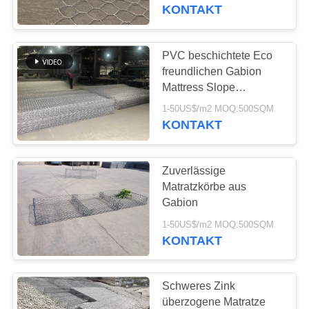
UNS
sechseckig
KONTAKT
WERKSBESICHTIGUNG
PVC beschichtete Eco
47
freundlichen Gabion
mit einer Breite von
QUALITÄTSKONTROLLE
Mattress Slope
Protection
nicht mehr als 20
1-50US$/m2 MOQ:500SQM
KONTAKT
KONTAKT
mm
MIT
Zuverlässige
UNS
Matratzkörbe aus
Gabion
126
NEUIGKEITEN
1-50US$/m2 MOQ:500SQM
dekorativer
KONTAKT
Maschendraht
RECHTSSACHEN
Schweres Zink
überzogene Matratze