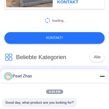
KONTAKT
48
geschweißte
loading...
Masche gabions
KONTAKT!
Beliebte Kategorien
Alle
31
Stützmauer
Gabione
Pearl Zhao
Metall-gabion Körbe
Gabions-Körbe
Drahtgeflecht
4:44 AM
mit einer Breite von
dekorativer
nicht mehr als 20 mm
Maschendraht
Good day, what product are you looking for?