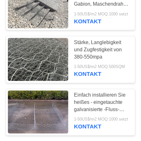
SITEMAP
Gabion, Maschendraht-
Korb-Stützmauern
1-50US$/m2 MOQ:1000 setzt
DATENSCHUTZRICHTLINIE
KONTAKT
53
Militärische
Stärke, Langlebigkeit
Barrieren
und Zugfestigkeit von
380-550mpa
1-50US$/m2 MOQ:500SQM
KONTAKT
71
Einfach installieren Sie
Verzinkte
heißes - eingetauchte
galvanisierte -Fluss-
Gabionkisten
Matratze für Schutz
1-50US$/m2 MOQ:1000 setzt
KONTAKT