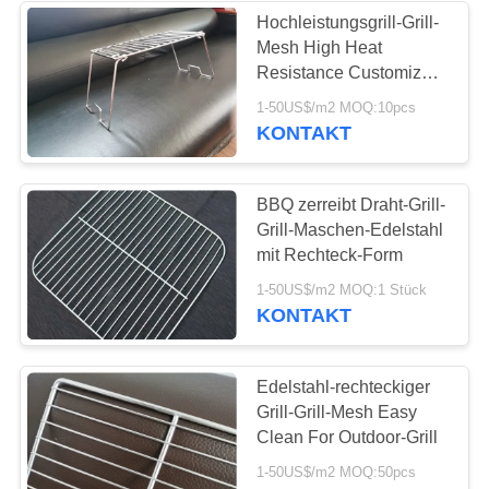
Hochleistungsgrill-Grill-
Mesh High Heat
34
Resistance Customized-
Körbe Galfan
Größen-nicht Stock des
1-50US$/m2 MOQ:10pcs
sus-316
KONTAKT
Gabion
BBQ zerreibt Draht-Grill-
Grill-Maschen-Edelstahl
mit Rechteck-Form
19
1-50US$/m2 MOQ:1 Stück
KONTAKT
PVC-beschichtete
Gabion
Edelstahl-rechteckiger
Grill-Grill-Mesh Easy
Clean For Outdoor-Grill
1-50US$/m2 MOQ:50pcs