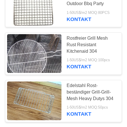
SITEMAP
Outdoor Bbq Party
1-50US$/m2 MOQ:80PCS
DATENSCHUTZRICHTLINIE
KONTAKT
53
Militärische
Rostfreier Grill Mesh
Barrieren
Rust Resistant
Kitchenaid 304
1-50US$/m2 MOQ:100pcs
KONTAKT
71
Edelstahl Rost-
Verzinkte
beständiger Grill-Grill-
Mesh Heavy Dutys 304
Gabionkisten
1-50US$/m2 MOQ:50pcs
KONTAKT