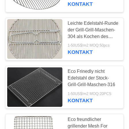
UNS
KONTAKT
WERKSBESICHTIGUNG
Leichte Edelstahl-Runde
47
der Grill-Grill-Maschen-
mit einer Breite von
QUALITÄTSKONTROLLE
304 als Kochen des
Gitters
nicht mehr als 20
1-50US$/m2 MOQ:50pcs
KONTAKT
KONTAKT
mm
MIT
Eco Frinedly nicht
UNS
Edelstahl der Stock-
Grill-Grill-Maschen-316
126
NEUIGKEITEN
1-50US$/m2 MOQ:20PCS
dekorativer
KONTAKT
Maschendraht
RECHTSSACHEN
Eco freundlicher
grillender Mesh For