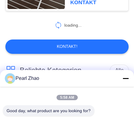
KONTAKT
48
geschweißte
loading...
Masche gabions
KONTAKT!
Beliebte Kategorien
Alle
31
Pearl Zhao
Stützmauer
Gabione
Metall-gabion Körbe
Gabions-Körbe
Drahtgeflecht
5:58 AM
Good day, what product are you looking for?
mit einer Breite von
dekorativer
nicht mehr als 20 mm
Maschendraht