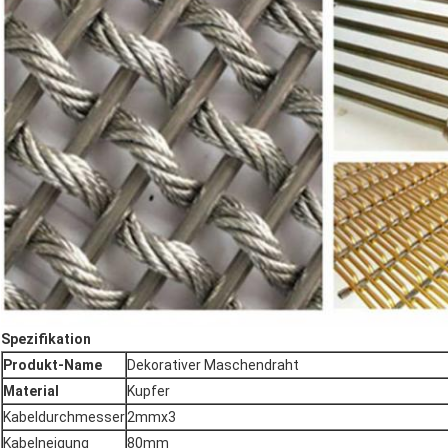
Spezifikation
Produkt-Name
Dekorativer Maschendraht
Material
Kupfer
Kabeldurchmesser
2mmx3
Kabelneigung
80mm