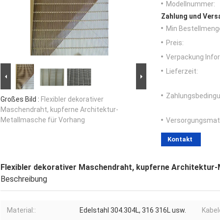
Modellnummer:
Zahlung und Vers
Min Bestellmeng
Preis:
Verpackung Info
Lieferzeit:
Zahlungsbedingu
Großes Bild :
Flexibler dekorativer
Maschendraht, kupferne Architektur-
Metallmasche für Vorhang
Versorgungsmater
Kontakt
Flexibler dekorativer Maschendraht, kupferne Architektur
Beschreibung
Material::
Edelstahl 304.304L, 316 316L usw.
Kabel