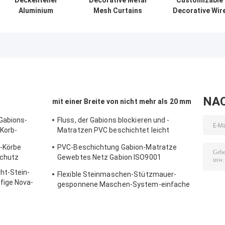
Deckenteiler
Decorative Metal
Customizable
Aluminium
Mesh Curtains
Decorative Wir
Kettenglied
Good Flexibility
Mesh with 3mm
Vorhang 4mm
Semi-transparent
18mm Mesh
5mm 6mm Metall
For Your High-
Opening 0.5-2m
dekorativ
class Decorative
Wire Diameter
Purpose
and 40%-85%
Open Area
NA
mit einer Breite von nicht mehr als 20 mm
Gabions-
Fluss, der Gabions blockieren und -
Korb-
Matratzen PVC beschichtet leicht
zusammengebaut
-Körbe
PVC-Beschichtung Gabion-Matratze
Schutz
Gewebtes Netz Gabion ISO9001
zugelassener Abhangschutz Gabion-
ht-Stein-
Flexible Steinmaschen-Stützmauer-
Körbe Matratze
fige Nova-
gesponnene Maschen-System-einfache
Installation