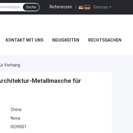
Referenzen
|
German
Suche
KONTAKT MIT UNS
NEUIGKEITEN
RECHTSSACHEN
Für Vorhang
Architektur-Metallmasche für
China
Nova
ISO9001