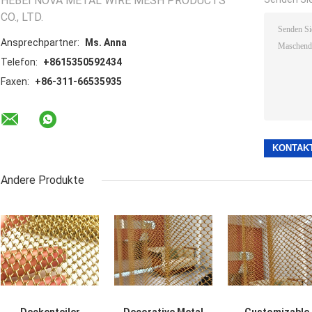
HEBEI NOVA METAL WIRE MESH PRODUCTS
CO., LTD.
Ansprechpartner:
Ms. Anna
Telefon:
+8615350592434
Faxen:
+86-311-66535935
Andere Produkte