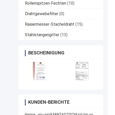
Rollenspitzen-Fechten
(10)
Drahtgewebefilter
(0)
Rasiermesser-Stacheldraht
(15)
Stahlstangengitter
(13)
BESCHEINIGUNG
KUNDEN-BERICHTE
Hanna. .you sind! FANTASTISCH! Ich bin so