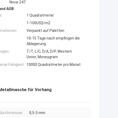
Nova-247
and AGB:
e:
1 Quadratmeter
1-100US$/m2
rmationen:
Verpackt auf Paletten
10-15 Tage nach empfingen die
Ablagerung
ngen:
T/T, L/C, D/A, D/P, Western
Union, Moneygram
ial-Fähigkeit:
10000 Quadratmeter pro Monat
-Metallmasche für Vorhang
durchmesser::
0,5-5 mm