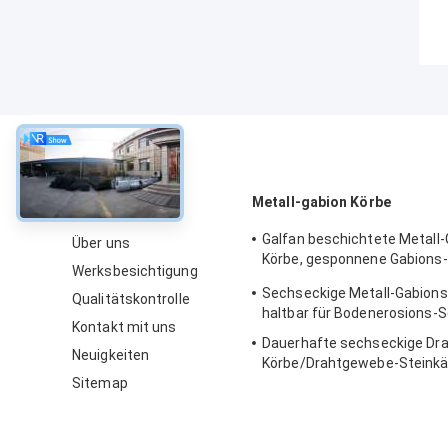
über
Metall-gabion Körbe
Galfan beschichtete Metall-
Über uns
Körbe, gesponnene Gabions-
Werksbesichtigung
einfache Installation
Sechseckige Metall-Gabions
Qualitätskontrolle
haltbar für Bodenerosions-
Kontakt mit uns
Dauerhafte sechseckige Dra
Neuigkeiten
Körbe/Drahtgewebe-Steinkä
Sitemap
108