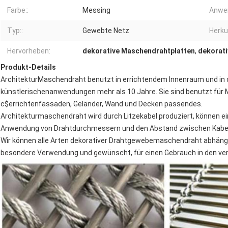
Farbe::
Messing
Anwe
Typ::
Gewebte Netz
Herku
Hervorheben:
dekorative Maschendrahtplatten
,
dekorat
Produkt-Details
ArchitekturMaschendraht benutzt in errichtendem Innenraum und in
künstlerischenanwendungen mehr als 10 Jahre. Sie sind benutzt für M
c$errichtenfassaden, Geländer, Wand und Decken passendes.
Architekturmaschendraht wird durch Litzekabel produziert, können ei
Anwendung von Drahtdurchmessern und den Abstand zwischen Kabel/
Wir können alle Arten dekorativer Drahtgewebemaschendraht abhäng
besondere Verwendung und gewünscht, für einen Gebrauch in den v