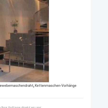
,
tgewebemaschendraht
Kettenmaschen-Vorhänge
 Ihre Anfrage direkt an uns