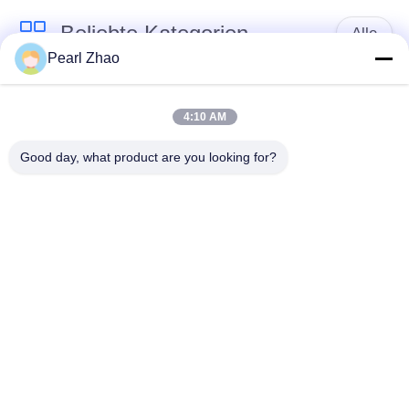
Beliebte Kategorien
Alle
Pearl Zhao
Gabione
Metall-gabion Körbe
Drahtgeflecht
4:10 AM
Good day, what product are you looking for?
mit einer Breite von
dekorativer
nicht mehr als 20 mm
Maschendraht
Verzinkte
Militärische Barrieren
Gabionkisten
PVC-beschichtete
Körbe Galfan Gabion
Gabion