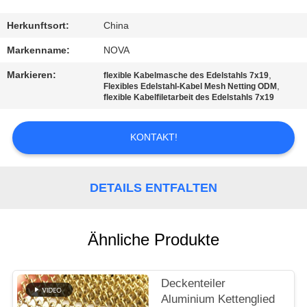
UNS
Herkunftsort:
China
WERKSBESICHTIGUNG
Markenname:
NOVA
Markieren:
,
flexible Kabelmasche des Edelstahls 7x19
,
QUALITÄTSKONTROLLE
Flexibles Edelstahl-Kabel Mesh Netting ODM
flexible Kabelfiletarbeit des Edelstahls 7x19
KONTAKT
KONTAKT!
MIT
UNS
DETAILS ENTFALTEN
NEUIGKEITEN
Ähnliche Produkte
RECHTSSACHEN
Deckenteiler
Aluminium Kettenglied