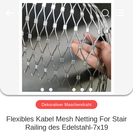
Metal
Wire
Mesh
Products
Co.,
Ltd..
All
Rights
ZU
Reserved.
HAUSE
PRODUKTE
VIDEOS
VR-
SHOW
Dekorativer Maschendraht
Flexibles Kabel Mesh Netting For Stair
ÜBER
Railing des Edelstahl-7x19