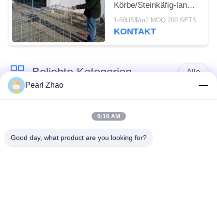
Körbe/Steinkäfig-lange
Lebensdauer Gabion
1-50US$/m2 MOQ:200 SETS
KONTAKT
Beliebte Kategorien
Alle
Pearl Zhao
Gabione
Metall-gabion Körbe
Drahtgeflecht
6:16 AM
Good day, what product are you looking for?
mit einer Breite von
dekorativer
nicht mehr als 20 mm
Maschendraht
Verzinkte
Militärische Barrieren
Gabionkisten