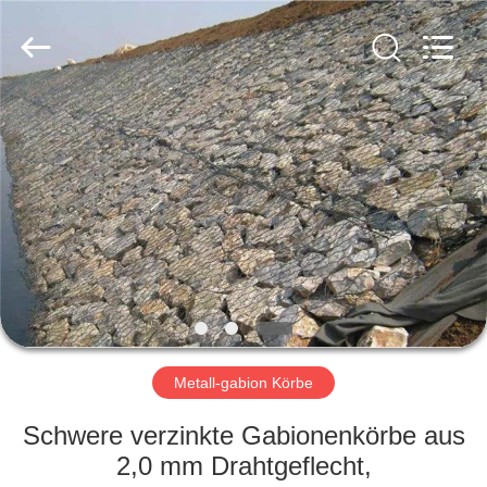
Metal
Wire
Mesh
Products
Co.,
Ltd..
All
Rights
ZU
Reserved.
HAUSE
PRODUKTE
VIDEOS
VR-
SHOW
Metall-gabion Körbe
Schwere verzinkte Gabionenkörbe aus
ÜBER
2,0 mm Drahtgeflecht,