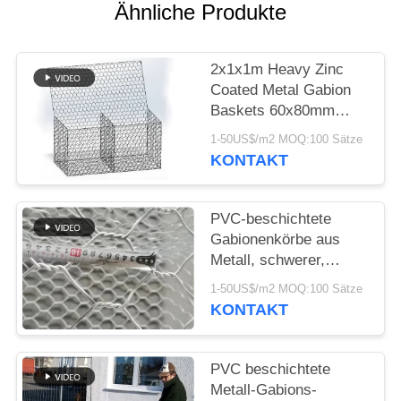
SITEMAP
Ähnliche Produkte
DATENSCHUTZRICHTLINIE
2x1x1m Heavy Zinc
Coated Metal Gabion
Baskets 60x80mm
Hexagonal Mesh
1-50US$/m2 MOQ:100 Sätze
KONTAKT
PVC-beschichtete
Gabionenkörbe aus
Metall, schwerer,
verzinkter
1-50US$/m2 MOQ:100 Sätze
Dammschutz
KONTAKT
PVC beschichtete
Metall-Gabions-