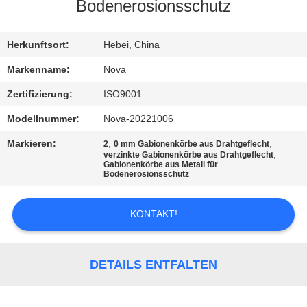
UNS
Bodenerosionsschutz
WERKSBESICHTIGUNG
Herkunftsort:
Hebei, China
Markenname:
Nova
QUALITÄTSKONTROLLE
Zertifizierung:
ISO9001
Modellnummer:
Nova-20221006
KONTAKT
Markieren:
,
,
2
0 mm Gabionenkörbe aus Drahtgeflecht
MIT
,
verzinkte Gabionenkörbe aus Drahtgeflecht
Gabionenkörbe aus Metall für
UNS
Bodenerosionsschutz
KONTAKT!
NEUIGKEITEN
RECHTSSACHEN
DETAILS ENTFALTEN