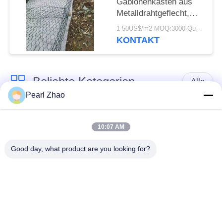
Gabionenkasten aus
Metalldrahtgeflecht,
Sechseckgeflecht zur
1-50US$/m2 MOQ:3000 Quadratmeter
Erosionskontrolle
KONTAKT
Beliebte Kategorien
Alle
Pearl Zhao
Gabione
Metall-gabion Körbe
Drahtgeflecht
10:07 AM
Good day, what product are you looking for?
mit einer Breite von
dekorativer
nicht mehr als 20 mm
Maschendraht
Verzinkte
Militärische Barrieren
Gabionkisten