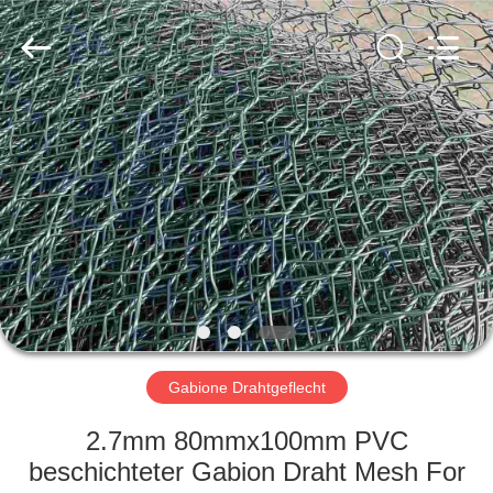
Metal
Wire
Mesh
Products
Co.,
Ltd..
All
Rights
ZU
Reserved.
HAUSE
PRODUKTE
VIDEOS
VR-
SHOW
Gabione Drahtgeflecht
2.7mm 80mmx100mm PVC
ÜBER
beschichteter Gabion Draht Mesh For