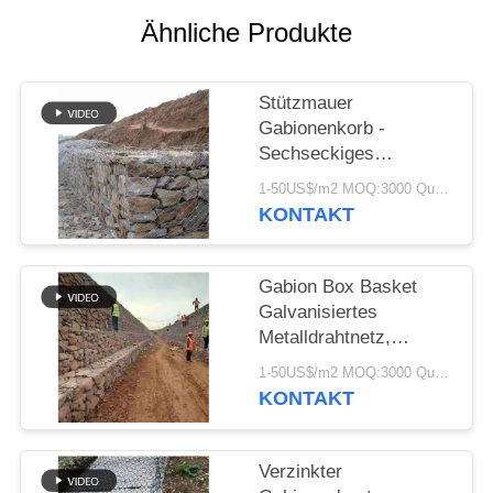
SITEMAP
Ähnliche Produkte
DATENSCHUTZRICHTLINIE
Stützmauer
Gabionenkorb -
Sechseckiges
Maschengeflecht aus
1-50US$/m2 MOQ:3000 Quadratmeter
verzinktem Stahldraht
KONTAKT
für Stabilität
Gabion Box Basket
Galvanisiertes
Metalldrahtnetz,
sechsseckiges Design
1-50US$/m2 MOQ:3000 Quadratmeter
für
KONTAKT
Landschaftsgestaltung
und
Bauingenieurwesen
Verzinkter