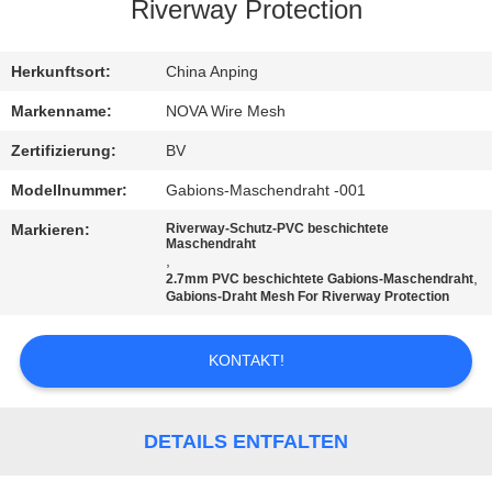
UNS
Riverway Protection
WERKSBESICHTIGUNG
Herkunftsort:
China Anping
Markenname:
NOVA Wire Mesh
QUALITÄTSKONTROLLE
Zertifizierung:
BV
Modellnummer:
Gabions-Maschendraht -001
KONTAKT
Markieren:
Riverway-Schutz-PVC beschichtete
MIT
Maschendraht
,
,
UNS
2.7mm PVC beschichtete Gabions-Maschendraht
Gabions-Draht Mesh For Riverway Protection
NEUIGKEITEN
KONTAKT!
RECHTSSACHEN
DETAILS ENTFALTEN