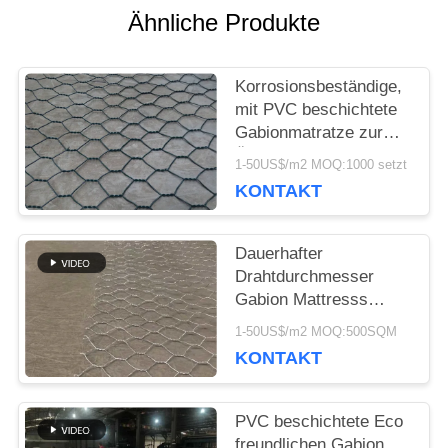
NEUIGKEITEN
Ähnliche Produkte
RECHTSSACHEN
Korrosionsbeständige,
mit PVC beschichtete
Gabionmatratze zur
SITEMAP
Überschwemmungsbekämpf
1-50US$/m2 MOQ:1000 setzt
und Bodenbewegung
KONTAKT
DATENSCHUTZRICHTLINIE
Dauerhafter
Drahtdurchmesser
Gabion Mattresss
3.0mm-4.0mm
1-50US$/m2 MOQ:500SQM
sechseckig
KONTAKT
PVC beschichtete Eco
freundlichen Gabion