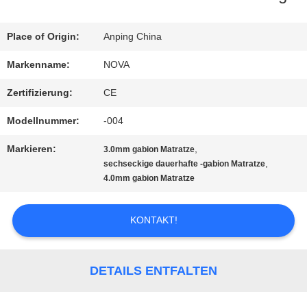
ÜBER
Place of Origin:
Anping China
UNS
Markenname:
NOVA
Zertifizierung:
CE
WERKSBESICHTIGUNG
Modellnummer:
-004
Markieren:
,
3.0mm gabion Matratze
QUALITÄTSKONTROLLE
,
sechseckige dauerhafte -gabion Matratze
4.0mm gabion Matratze
KONTAKT
KONTAKT!
MIT
UNS
DETAILS ENTFALTEN