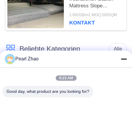
Mattress Slope
Protection
1-50US$/m2 MOQ:500SQM
KONTAKT
Beliebte Kategorien
Alle
Pearl Zhao
Gabione
Metall-gabion Körbe
Drahtgeflecht
9:23 AM
Good day, what product are you looking for?
mit einer Breite von
dekorativer
nicht mehr als 20 mm
Maschendraht
Verzinkte
Militärische Barrieren
Gabionkisten