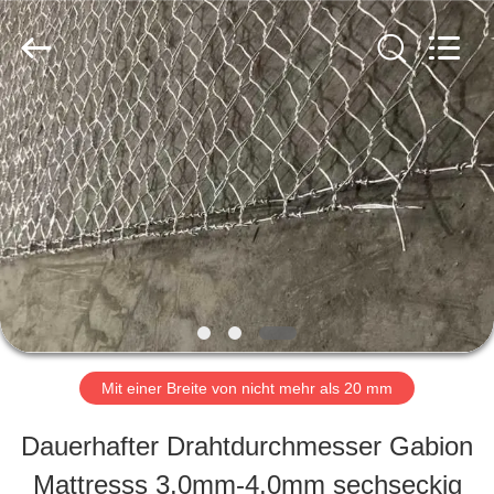
Nova
Metal
Wire
Mesh
Products
Co.,
ZU
Ltd..
All
Rights
HAUSE
Reserved.
PRODUKTE
VIDEOS
Mit einer Breite von nicht mehr als 20 mm
VR-
Dauerhafter Drahtdurchmesser Gabion
SHOW
Mattresss 3.0mm-4.0mm sechseckig