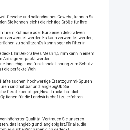
Twill-Gewebe und holländisches Gewebe, können Sie
en.Sie können leicht die richtige Größe für Ihre
um Ihrem Zuhause oder Büro einen dekorativen
ation verwendet werden.Es kann verwendet werden,
brüchen zu schützenEs kann sogar als Filter in
deckt. Ihr Dekoratives Mesh 1,5 mm kann in einem
en Anfrage verpackt werden.
eine langlebige und funktionale Lösung zum Schutz
t die perfekte Wahl!
-Häfte suchen, hochwertige Ersatzgummi-Spuren
uren sind haltbar und langlebigOb Sie
che Geräte benötigen,Nova Tracks hat dich
Optionen für die Landwirtschaft zu erfahren.
 von höchster Qualität. Vertrauen Sie unseren
n, das langlebig und langlebig ist.Für alle, die
mmler suchenWir haben dich gedeckt.