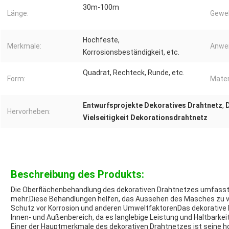
30m-100m
Länge:
Geweb
Hochfeste,
Merkmale:
Anwe
Korrosionsbeständigkeit, etc.
Quadrat, Rechteck, Runde, etc.
Form:
Mater
Entwurfsprojekte Dekoratives Drahtnetz
,
Hervorheben:
Vielseitigkeit Dekorationsdrahtnetz
Beschreibung des Produkts:
Die Oberflächenbehandlung des dekorativen Drahtnetzes umfasst d
mehr.Diese Behandlungen helfen, das Aussehen des Masches zu ve
Schutz vor Korrosion und anderen UmweltfaktorenDas dekorative D
Innen- und Außenbereich, da es langlebige Leistung und Haltbarkeit
Einer der Hauptmerkmale des dekorativen Drahtnetzes ist seine hohe