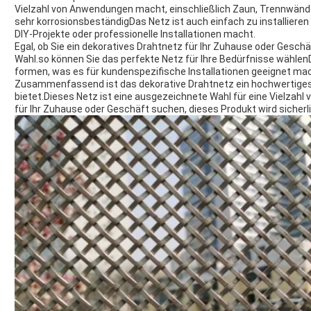
Vielzahl von Anwendungen macht, einschließlich Zaun, Trennwände
sehr korrosionsbeständigDas Netz ist auch einfach zu installieren 
DIY-Projekte oder professionelle Installationen macht.
Egal, ob Sie ein dekoratives Drahtnetz für Ihr Zuhause oder Gesch
Wahl.so können Sie das perfekte Netz für Ihre Bedürfnisse wählen
formen, was es für kundenspezifische Installationen geeignet mac
Zusammenfassend ist das dekorative Drahtnetz ein hochwertiges P
bietet.Dieses Netz ist eine ausgezeichnete Wahl für eine Vielzah
für Ihr Zuhause oder Geschäft suchen, dieses Produkt wird sicher