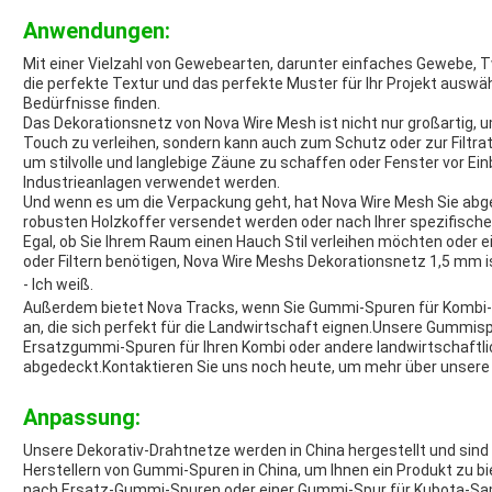
Anwendungen:
Mit einer Vielzahl von Gewebearten, darunter einfaches Gewebe, 
die perfekte Textur und das perfekte Muster für Ihr Projekt auswähl
Bedürfnisse finden.
Das Dekorationsnetz von Nova Wire Mesh ist nicht nur großartig, 
Touch zu verleihen, sondern kann auch zum Schutz oder zur Filtr
um stilvolle und langlebige Zäune zu schaffen oder Fenster vor Ein
Industrieanlagen verwendet werden.
Und wenn es um die Verpackung geht, hat Nova Wire Mesh Sie abge
robusten Holzkoffer versendet werden oder nach Ihrer spezifisch
Egal, ob Sie Ihrem Raum einen Hauch Stil verleihen möchten oder 
oder Filtern benötigen, Nova Wire Meshs Dekorationsnetz 1,5 mm is
- Ich weiß.
Außerdem bietet Nova Tracks, wenn Sie Gummi-Spuren für Kombi
an, die sich perfekt für die Landwirtschaft eignen.Unsere Gummisp
Ersatzgummi-Spuren für Ihren Kombi oder andere landwirtschaftli
abgedeckt.Kontaktieren Sie uns noch heute, um mehr über unsere 
Anpassung:
Unsere Dekorativ-Drahtnetze werden in China hergestellt und sind
Herstellern von Gummi-Spuren in China, um Ihnen ein Produkt zu biete
nach Ersatz-Gummi-Spuren oder einer Gummi-Spur für Kubota-Sa