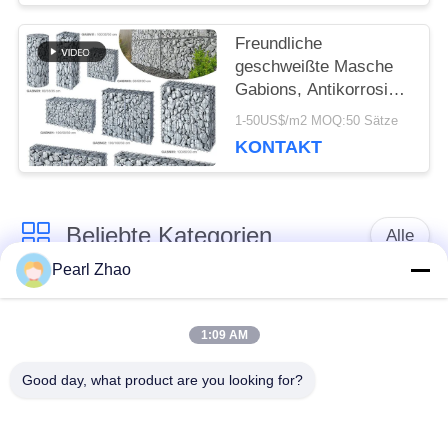
Freundliche
geschweißte Masche
Gabions, Antikorrosion
Gabions-Pflanzer-
1-50US$/m2 MOQ:50 Sätze
Kasten Eco für Yard
KONTAKT
Beliebte Kategorien
Alle
Pearl Zhao
Gabione
Metall-gabion Körbe
Drahtgeflecht
1:09 AM
Good day, what product are you looking for?
mit einer Breite von
dekorativer
nicht mehr als 20 mm
Maschendraht