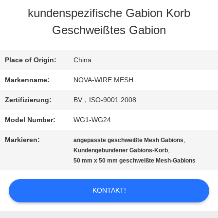
kundenspezifische Gabion Korb
ÜBER
Geschweißtes Gabion
UNS
Place of Origin:
China
WERKSBESICHTIGUNG
Markenname:
NOVA-WIRE MESH
Zertifizierung:
BV，ISO-9001:2008
QUALITÄTSKONTROLLE
Model Number:
WG1-WG24
Markieren:
,
angepasste geschweißte Mesh Gabions
KONTAKT
,
Kundengebundener Gabions-Korb
50 mm x 50 mm geschweißte Mesh-Gabions
MIT
UNS
KONTAKT!