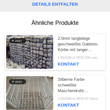
NEUIGKEITEN
DETAILS ENTFALTEN
RECHTSSACHEN
Ähnliche Produkte
SITEMAP
2.0mm langlebige
geschweißte Gabions-
Körbe mit langer
DATENSCHUTZRICHTLINIE
Lebensdauer im
1-50US$/m2 MOQ:200 sets
Dekorationsbereich
KONTAKT
Silberne Farbe
schweißte
Maschendraht
Gabions-Matratzen-
1-50US$/m2 MOQ:50 Sätze
Quadrat/runde Form
KONTAKT