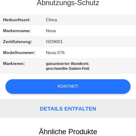
UNS
Abnutzungs-Schutz
WERKSBESICHTIGUNG
Herkunftsort:
China
Markenname:
Nova
QUALITÄTSKONTROLLE
Zertifizierung:
ISO9001
Modellnummer:
Nova-076
KONTAKT
Markieren:
,
galvanisierter Wandkorb
MIT
geschweißte Gabion-Feld
UNS
KONTAKT!
NEUIGKEITEN
DETAILS ENTFALTEN
RECHTSSACHEN
Ähnliche Produkte