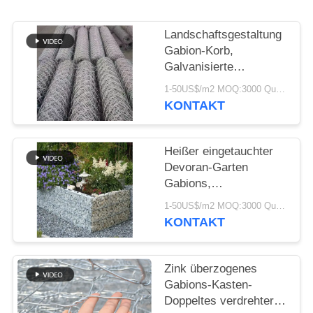
SITEMAP
Landschaftsgestaltung
DATENSCHUTZRICHTLINIE
Gabion-Korb,
Galvanisierte
Sechseckdrahtnetze
1-50US$/m2 MOQ:3000 Quadratmeter
Box für dekorative und
KONTAKT
strukturelle
Verwendung
Heißer eingetauchter
Devoran-Garten
Gabions,
Schweißungs-
1-50US$/m2 MOQ:3000 Quadratmeter
Maschen-Platten-Probe
KONTAKT
verfügbar
Zink überzogenes
Gabions-Kasten-
Doppeltes verdrehter