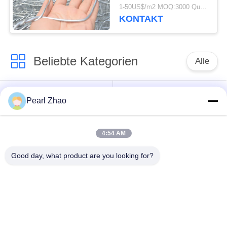
sechseckiger Gabions-
1-50US$/m2 MOQ:3000 Quadratmeter
Maschendraht
KONTAKT
Beliebte Kategorien
Alle
Gabione
Metall-gabion Körbe
Pearl Zhao
Drahtgeflecht
4:54 AM
mit einer Breite von
dekorativer
nicht mehr als 20 mm
Maschendraht
Good day, what product are you looking for?
Verzinkte
Militärische Barrieren
Gabionkisten
PVC-beschichtete
Körbe Galfan Gabion