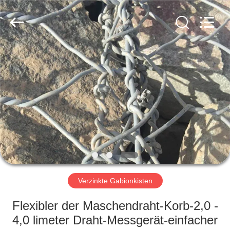
Metal
Wire
Mesh
Products
Co.,
Ltd..
All
Rights
ZU
Reserved.
HAUSE
PRODUKTE
VIDEOS
VR-
SHOW
Verzinkte Gabionkisten
Flexibler der Maschendraht-Korb-2,0 -
ÜBER
4,0 limeter Draht-Messgerät-einfacher