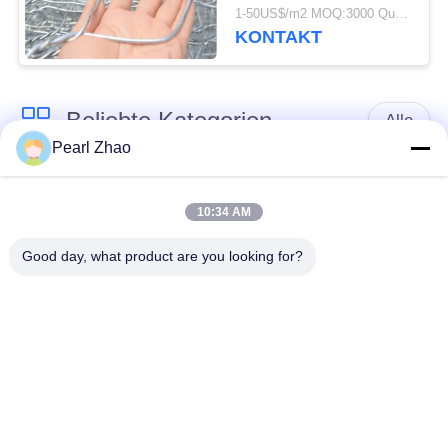
sechseckiger Gabions-
1-50US$/m2 MOQ:3000 Quadratmeter
Maschendraht
KONTAKT
Beliebte Kategorien
Alle
Pearl Zhao
Gabione
Metall-gabion Körbe
Drahtgeflecht
10:34 AM
Good day, what product are you looking for?
mit einer Breite von
dekorativer
nicht mehr als 20 mm
Maschendraht
Verzinkte
Militärische Barrieren
Gabionkisten
PVC-beschichtete
Körbe Galfan Gabion