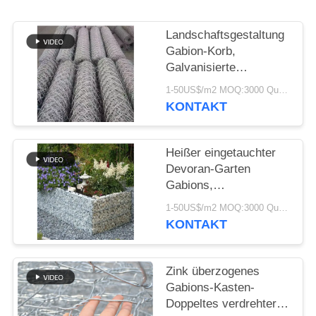
SITEMAP
Landschaftsgestaltung
DATENSCHUTZRICHTLINIE
Gabion-Korb,
Galvanisierte
Sechseckdrahtnetze
1-50US$/m2 MOQ:3000 Quadratmeter
Box für dekorative und
KONTAKT
strukturelle
Verwendung
Heißer eingetauchter
Devoran-Garten
Gabions,
Schweißungs-
1-50US$/m2 MOQ:3000 Quadratmeter
Maschen-Platten-Probe
KONTAKT
verfügbar
Zink überzogenes
Gabions-Kasten-
Doppeltes verdrehter