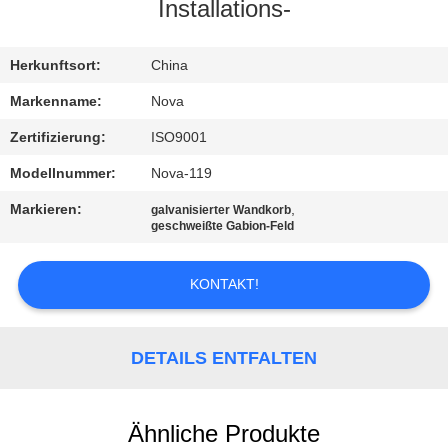
UNS
Installations-
WERKSBESICHTIGUNG
Herkunftsort:
China
Markenname:
Nova
QUALITÄTSKONTROLLE
Zertifizierung:
ISO9001
Modellnummer:
Nova-119
KONTAKT
Markieren:
,
galvanisierter Wandkorb
MIT
geschweißte Gabion-Feld
UNS
KONTAKT!
NEUIGKEITEN
DETAILS ENTFALTEN
RECHTSSACHEN
Ähnliche Produkte