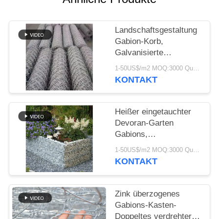
SITEMAP
DATENSCHUTZRICHTLINIE
Landschaftsgestaltung
Gabion-Korb,
Galvanisierte
Sechseckdrahtnetze
1-50US$/m2 MOQ:3000 Quadratmeter
Box für dekorative und
KONTAKT
strukturelle
Verwendung
Heißer eingetauchter
Devoran-Garten
Gabions,
Schweißungs-
1-50US$/m2 MOQ:3000 Quadratmeter
Maschen-Platten-Probe
KONTAKT
verfügbar
Zink überzogenes
Gabions-Kasten-
Doppeltes verdrehter