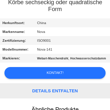
UNS
Körbe sechseckig oder quadratische
Form
WERKSBESICHTIGUNG
Herkunftsort:
China
QUALITÄTSKONTROLLE
Markenname:
Nova
Zertifizierung:
ISO9001
KONTAKT
Modellnummer:
Nova-141
MIT
Markieren:
,
Webart-Maschendraht
Hochwasserschutzdamm
UNS
KONTAKT!
NEUIGKEITEN
DETAILS ENTFALTEN
RECHTSSACHEN
Ähnliche Produkte