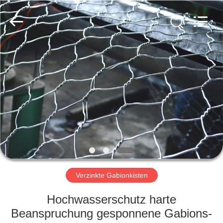
Metal
Wire
Mesh
Products
Co.,
Ltd..
All
Rights
ZU
Reserved.
HAUSE
PRODUKTE
VIDEOS
VR-
SHOW
Verzinkte Gabionkisten
Hochwasserschutz harte
ÜBER
Beanspruchung gesponnene Gabions-