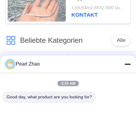
sechseckiger Gabions-
1-50US$/m2 MOQ:3000 Quadratmeter
Maschendraht
KONTAKT
Beliebte Kategorien
Alle
Gabione
Metall-gabion Körbe
Pearl Zhao
Drahtgeflecht
3:35 AM
mit einer Breite von
dekorativer
nicht mehr als 20 mm
Maschendraht
Good day, what product are you looking for?
Verzinkte
Militärische Barrieren
Gabionkisten