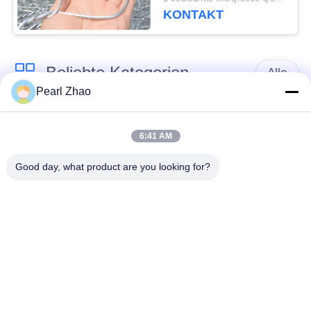
Maschendraht
KONTAKT
Beliebte Kategorien
Alle
Pearl Zhao
Gabione
Metall-gabion Körbe
Drahtgeflecht
6:41 AM
Good day, what product are you looking for?
mit einer Breite von
dekorativer
nicht mehr als 20 mm
Maschendraht
Verzinkte
Militärische Barrieren
Gabionkisten
PVC-beschichtete
Körbe Galfan Gabion
Gabion