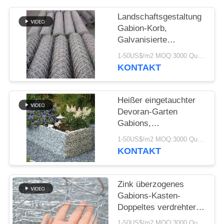
SITEMAP
Landschaftsgestaltung
Gabion-Korb,
DATENSCHUTZRICHTLINIE
Galvanisierte
Sechseckdrahtnetze
1-50US$/m2 MOQ:3000 Quadratmeter
Box für dekorative und
KONTAKT
strukturelle
Verwendung
Heißer eingetauchter
Devoran-Garten
Gabions,
Schweißungs-
1-50US$/m2 MOQ:3000 Quadratmeter
Maschen-Platten-Probe
KONTAKT
verfügbar
Zink überzogenes
Gabions-Kasten-
Doppeltes verdrehter
sechseckiger Gabions-
1-50US$/m2 MOQ:3000 Quadratmeter