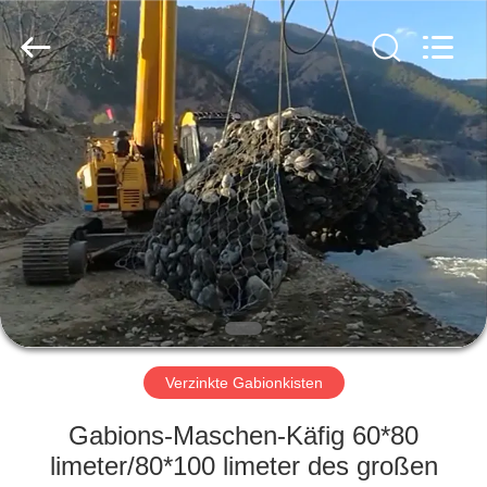
Metal
Wire
Mesh
Products
Co.,
Ltd..
All
Rights
ZU
Reserved.
HAUSE
PRODUKTE
VIDEOS
VR-
SHOW
Verzinkte Gabionkisten
Gabions-Maschen-Käfig 60*80
ÜBER
limeter/80*100 limeter des großen