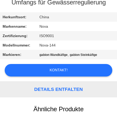
UNS
Umfangs für Gewässerregulierung
WERKSBESICHTIGUNG
Herkunftsort:
China
Markenname:
Nova
QUALITÄTSKONTROLLE
Zertifizierung:
ISO9001
Modellnummer:
Nova-144
KONTAKT
Markieren:
,
gabion Wandkäfige
gabion Steinkäfige
MIT
UNS
KONTAKT!
NEUIGKEITEN
DETAILS ENTFALTEN
RECHTSSACHEN
Ähnliche Produkte