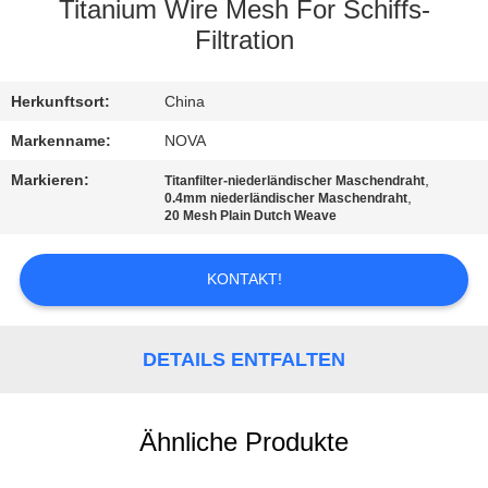
UNS
Titanium Wire Mesh For Schiffs-
Filtration
WERKSBESICHTIGUNG
Herkunftsort:
China
QUALITÄTSKONTROLLE
Markenname:
NOVA
Markieren:
,
Titanfilter-niederländischer Maschendraht
,
0.4mm niederländischer Maschendraht
KONTAKT
20 Mesh Plain Dutch Weave
MIT
UNS
KONTAKT!
NEUIGKEITEN
DETAILS ENTFALTEN
RECHTSSACHEN
Ähnliche Produkte