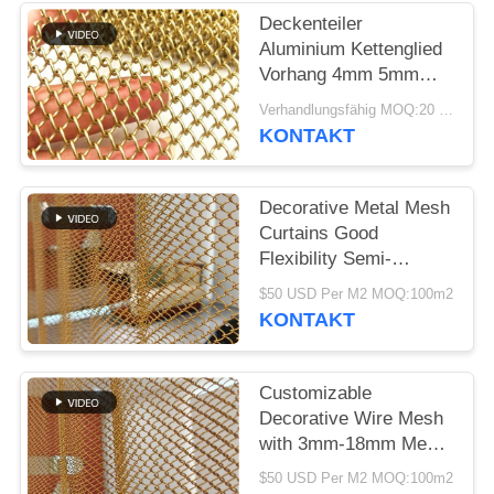
SITEMAP
Deckenteiler
Aluminium Kettenglied
DATENSCHUTZRICHTLINIE
Vorhang 4mm 5mm
6mm Metall dekorativ
Verhandlungsfähig MOQ:20 Quadratmeter
KONTAKT
Decorative Metal Mesh
Curtains Good
Flexibility Semi-
transparent For Your
$50 USD Per M2 MOQ:100m2
High-class Decorative
KONTAKT
Purpose
Customizable
Decorative Wire Mesh
with 3mm-18mm Mesh
Opening 0.5-2mm Wire
$50 USD Per M2 MOQ:100m2