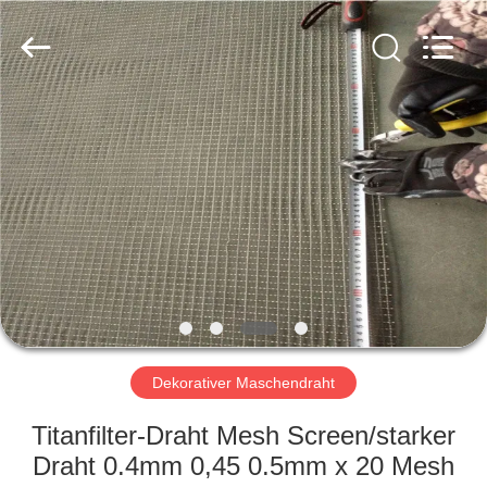
Metal
Wire
Mesh
Products
Co.,
Ltd..
All
Rights
ZU
Reserved.
HAUSE
PRODUKTE
VIDEOS
VR-
SHOW
Dekorativer Maschendraht
Titanfilter-Draht Mesh Screen/starker
ÜBER
Draht 0.4mm 0,45 0.5mm x 20 Mesh