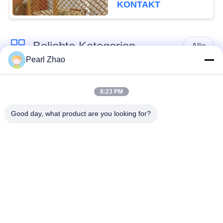
Diameter and
KONTAKT
40%-85% Open Area
Beliebte Kategorien
Alle
Pearl Zhao
Gabione
Metall-gabion Körbe
Drahtgeflecht
8:23 PM
Good day, what product are you looking for?
mit einer Breite von
dekorativer
nicht mehr als 20 mm
Maschendraht
Verzinkte
Militärische Barrieren
Gabionkisten
PVC-beschichtete
Körbe Galfan Gabion
Gabion