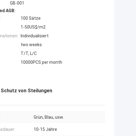
GB-001
nd AGB:
:
100 Sätze
1-50US$/m2
mationen:
Individualisiert
two weeks
T/T, L/C
10000PCS per month
Schutz von Steilungen
:
Grün, Blau, usw.
sdauer:
10-15 Jahre