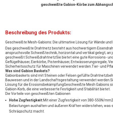
geschweißte Gabion-Körbe zum Abhangsc
Beschreibung des Produkts:
Geschweißte Mesh-Gabions: Die ultimative Lösung für Wände und
Das geschweißte Drahtnetz besteht aus hochwertigem Eisendrah
anspruchsvolle Schweißtechnik, horizontal und vertikal gelegt, an j
geschweißt.
Schweißdrahtnetz
Sie bietet eine gute Korrosions- un
Geflügelhäuser, Eierkörbe, Pistenhäuser, Entwässerungsregale, V
Sicherheitsschutz für Maschinen verwendet werden.Tier- und Pfla
Was sind Gabion Baskets?
Gabionbaskets sind mit Steinen oder Felsen gefüllte Drahtnetzbe
Bauwesen und in der Landschaftsgestaltung verwendet werden.Sie
Lösung für die ErosionsbekämpfungGeschweißte Mesh Gabions sind e
Gabion-Korb, die eine verbesserte Festigkeit und Stabilität bietet.
Die Vorteile von geschweißten Gabionen
Hohe Zugfestigkeit:
Mit einer Zugfestigkeit von 380-550N/m
Belastungen aushalten und äußeren Kräften widerstehen, was s
Schrägschutz macht.