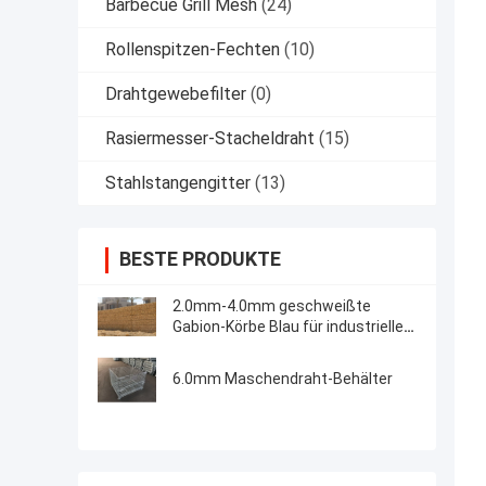
Barbecue Grill Mesh
(24)
Rollenspitzen-Fechten
(10)
Drahtgewebefilter
(0)
Rasiermesser-Stacheldraht
(15)
Stahlstangengitter
(13)
BESTE PRODUKTE
2.0mm-4.0mm geschweißte
Gabion-Körbe Blau für industrielle
Lagerung
6.0mm Maschendraht-Behälter