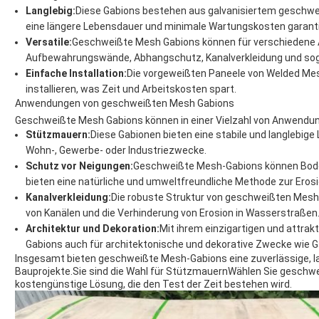
Langlebig:
Diese Gabions bestehen aus galvanisiertem geschwe
eine längere Lebensdauer und minimale Wartungskosten garanti
Versatile:
Geschweißte Mesh Gabions können für verschiedene
Aufbewahrungswände, Abhangschutz, Kanalverkleidung und soga
Einfache Installation:
Die vorgeweißten Paneele von Welded Mes
installieren, was Zeit und Arbeitskosten spart.
Anwendungen von geschweißten Mesh Gabions
Geschweißte Mesh Gabions können in einer Vielzahl von Anwendung
Stützmauern:
Diese Gabionen bieten eine stabile und langlebige
Wohn-, Gewerbe- oder Industriezwecke.
Schutz vor Neigungen:
Geschweißte Mesh-Gabions können Bode
bieten eine natürliche und umweltfreundliche Methode zur Ero
Kanalverkleidung:
Die robuste Struktur von geschweißten Mesh 
von Kanälen und die Verhinderung von Erosion in Wasserstraßen
Architektur und Dekoration:
Mit ihrem einzigartigen und attr
Gabions auch für architektonische und dekorative Zwecke wie
Insgesamt bieten geschweißte Mesh-Gabions eine zuverlässige, la
Bauprojekte.Sie sind die Wahl für StützmauernWählen Sie geschwe
kostengünstige Lösung, die den Test der Zeit bestehen wird.