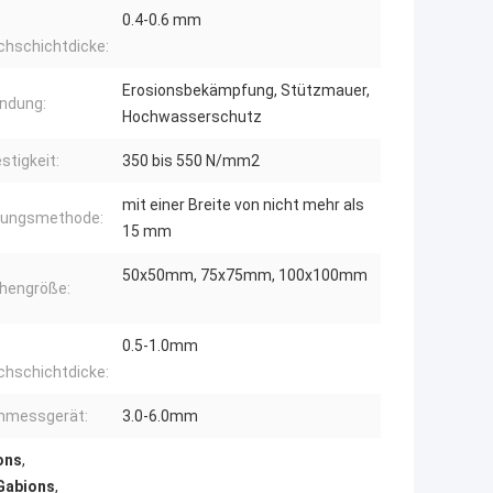
0.4-0.6 mm
chschichtdicke:
Erosionsbekämpfung, Stützmauer,
ndung:
Hochwasserschutz
stigkeit:
350 bis 550 N/mm2
mit einer Breite von nicht mehr als
gungsmethode:
15 mm
50x50mm, 75x75mm, 100x100mm
hengröße:
0.5-1.0mm
chschichtdicke:
nmessgerät:
3.0-6.0mm
ons
,
Gabions
,