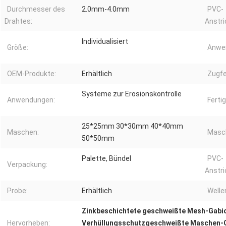
Durchmesser des
2.0mm-4.0mm
PVC-
Drahtes:
Anstri
Individualisiert
Größe:
Anwe
OEM-Produkte:
Erhältlich
Zugfe
Systeme zur Erosionskontrolle
Anwendungen:
Ferti
25*25mm 30*30mm 40*40mm
Maschen:
Masc
50*50mm
Palette, Bündel
PVC-
Verpackung:
Anstri
Probe:
Erhältlich
Welle
Zinkbeschichtete geschweißte Mesh-Gabi
Hervorheben:
Verhüllungsschutzgeschweißte Maschen-