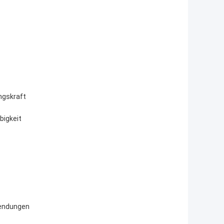
ngskraft
bigkeit
wendungen