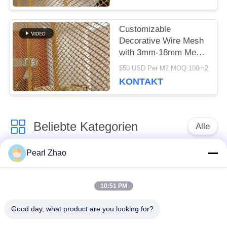
Purpose
Customizable
Decorative Wire Mesh
with 3mm-18mm Mesh
Opening 0.5-2mm Wire
$50 USD Per M2 MOQ:100m2
Diameter and
KONTAKT
40%-85% Open Area
Beliebte Kategorien
Alle
Pearl Zhao
Gabione
Metall-gabion Körbe
Drahtgeflecht
10:51 PM
mit einer Breite von
dekorativer
Good day, what product are you looking for?
nicht mehr als 20 mm
Maschendraht