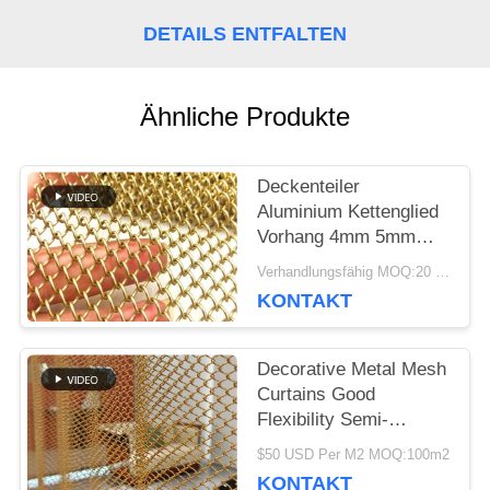
NEUIGKEITEN
DETAILS ENTFALTEN
RECHTSSACHEN
Ähnliche Produkte
SITEMAP
Deckenteiler
Aluminium Kettenglied
Vorhang 4mm 5mm
DATENSCHUTZRICHTLINIE
6mm Metall dekorativ
Verhandlungsfähig MOQ:20 Quadratmeter
KONTAKT
Decorative Metal Mesh
Curtains Good
Flexibility Semi-
transparent For Your
$50 USD Per M2 MOQ:100m2
High-class Decorative
KONTAKT