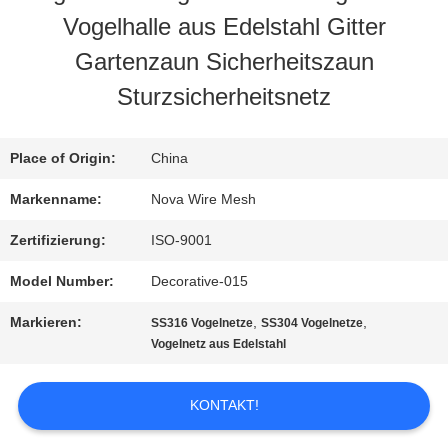
Vogelhalle aus Edelstahl Gitter
ÜBER
Gartenzaun Sicherheitszaun
UNS
Sturzsicherheitsnetz
WERKSBESICHTIGUNG
Place of Origin:
China
Markenname:
Nova Wire Mesh
QUALITÄTSKONTROLLE
Zertifizierung:
ISO-9001
Model Number:
Decorative-015
KONTAKT
Markieren:
,
,
SS316 Vogelnetze
SS304 Vogelnetze
MIT
Vogelnetz aus Edelstahl
UNS
KONTAKT!